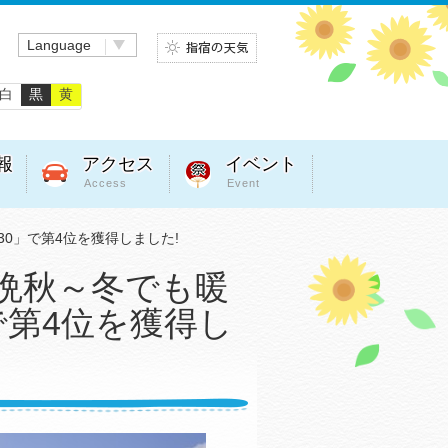
Language
白
黒
黄
報
アクセス
イベント
Access
Event
30」で第4位を獲得しました!
!晩秋～冬でも暖
で第4位を獲得し