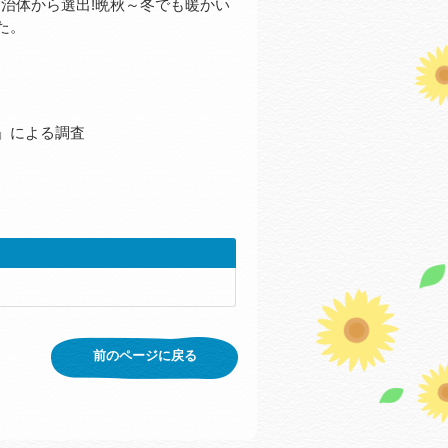
1自治体から選出!晩秋～冬でも暖かい
た。
」による調査
前のページに戻る