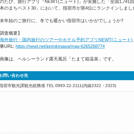
のたび、旅行アプリ『NEWT(ニュート)」が実施した「全国1,74
本のまちベスト30」において、指宿市が第4位にランクインしまし
末年始のご旅行に、冬でも暖かい指宿市はいかがでしょうか?
調査概要】
海外旅行・国内旅行のツアーやホテル予約アプリNEWT(ニュート)
事URL:
https://newt.net/jpn/okinawa/mag-6265268774
画像は、ヘルシーランド露天風呂「たまて箱温泉」です。
お問い合わせ先
指宿市観光課観光総務係 TEL:0993-22-2111(内線2322・2323)