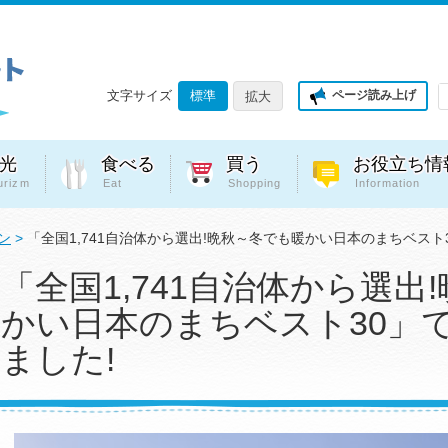
文字サイズ
標準
ページ読み上げ
拡大
光
食べる
買う
お役立ち情
urizm
Eat
Shopping
Information
ン
>
「全国1,741自治体から選出!晩秋～冬でも暖かい日本のまちベスト
「全国1,741自治体から選出
かい日本のまちベスト30」
ました!