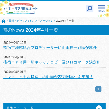
>
最新トピックス&インフォメーション
>
2024年4月一覧
旬のNews 2024年4月一覧
2024年04月19日
指宿市地域総合プロデューサーに山田桂一郎氏が就任
2024年04月01日
指宿市ＰＲ用 新キャッチコピー及びロゴマーク決定‼
2024年04月01日
「レトロピカル指宿」の動画が22万回再生を突破！
1
月別ニュース一覧