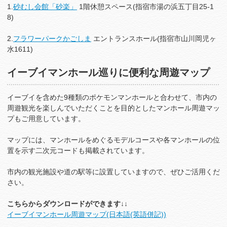
1.
砂むし会館「砂楽」
1階休憩スペース(指宿市湯の浜五丁目25-1
8)
2.
フラワーパークかごしま
エントランスホール(指宿市山川岡児ヶ
水1611)
イーブイマンホール巡りに便利な周遊マップ
イーブイを含めた9種類のポケモンマンホールと合わせて、市内の
周遊観光を楽しんでいただくことを目的としたマンホール周遊マッ
プもご用意しています。
マップには、マンホールをめぐるモデルコースや各マンホールの位
置を示す二次元コードも掲載されています。
市内の観光施設や道の駅等に設置していますので、ぜひご活用くだ
さい。
こちらからダウンロードができます↓↓
イーブイマンホール周遊マップ(日本語(英語併記))