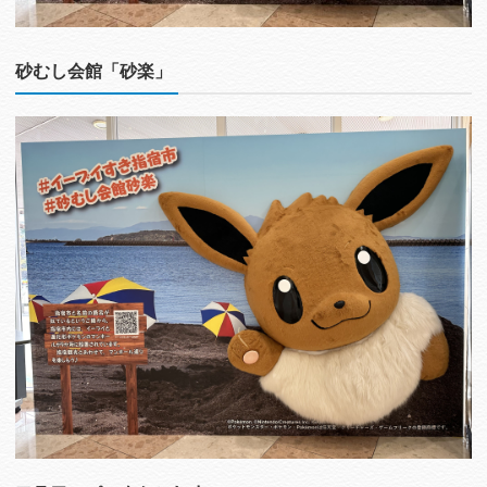
砂むし会館「砂楽」