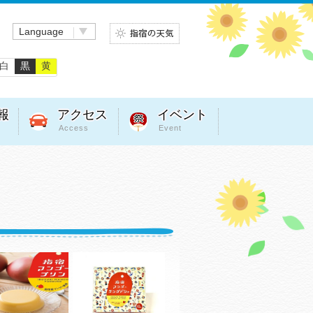
Language
白
黒
黄
報
アクセス
イベント
Access
Event