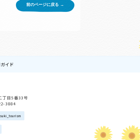
前のページに戻る →
用ガイド
会
二丁目5番33号
22-3884
suki_tourism