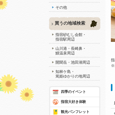
その他
買うの地域検索
指宿砂むし会館・
指宿駅周辺
山川港・長崎鼻・
鰻温泉周辺
指
開聞岳・池田湖周辺
※
知林ケ島・
篤姫ゆかりの地周辺
四季のイベント
指宿大好き体験
観光パンフレット