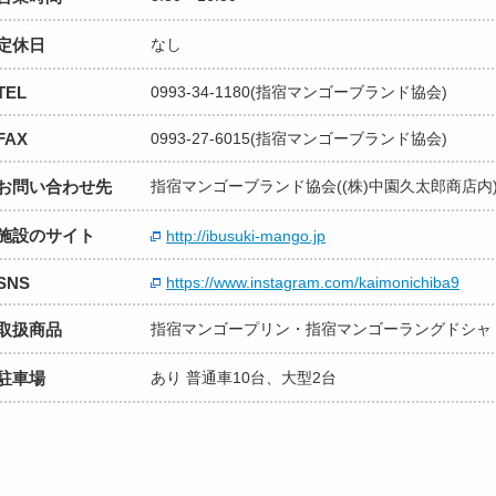
定休日
なし
TEL
0993-34-1180(指宿マンゴーブランド協会)
FAX
0993-27-6015(指宿マンゴーブランド協会)
お問い合わせ先
指宿マンゴーブランド協会((株)中園久太郎商店内
施設のサイト
http://ibusuki-mango.jp
SNS
https://www.instagram.com/kaimonichiba9
取扱商品
指宿マンゴープリン・指宿マンゴーラングドシャ
駐車場
あり 普通車10台、大型2台