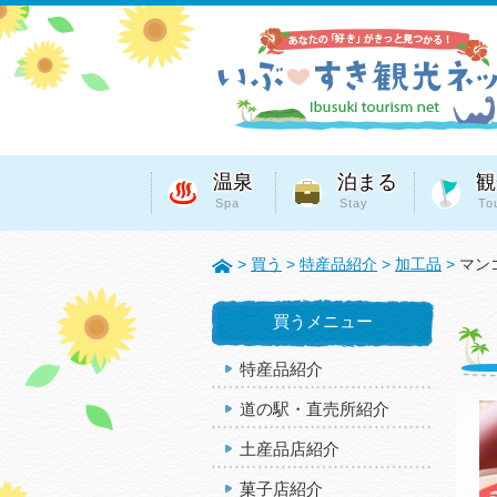
温泉
泊まる
観
Spa
Stay
To
>
買う
>
特産品紹介
>
加工品
>
マン
買うメニュー
特産品紹介
道の駅・直売所紹介
土産品店紹介
菓子店紹介