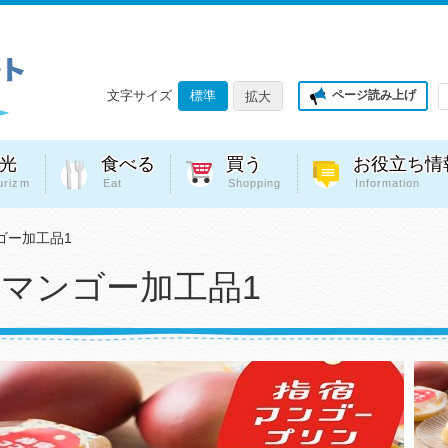
文字サイズ
標準
ページ読み上げ
拡大
光
食べる
買う
お役立ち情
urizm
Eat
Shopping
Information
ゴー加工品1
マンゴー加工品1