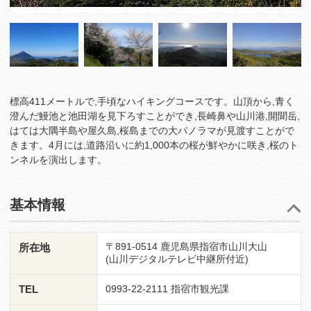
標高411メートルで,手頃なハイキングコースです。山頂から,青く
澄んだ鰻池と池田湖を見下ろすことができ,長崎鼻や山川港,開聞岳,
はては大隅半島や屋久島,桜島までの大パノラマが見渡すことがで
きます。4月には,道路沿いに約1,000本の桜が鮮やかに咲き,桜のト
ンネルを演出します。
基本情報
〒891-0514 鹿児島県指宿市山川大山
所在地
(山川デジタルテレビ中継所付近)
TEL
0993-22-2111 指宿市観光課