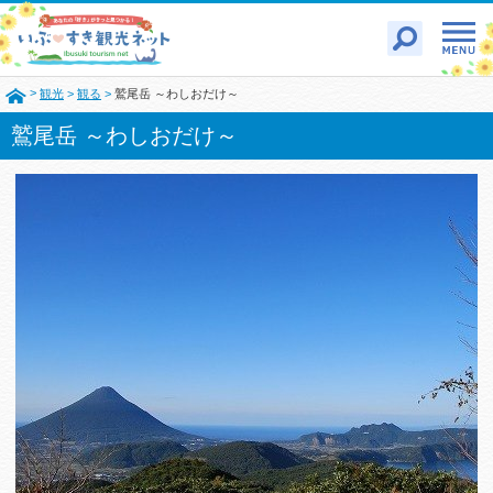
>
観光
>
観る
>
鷲尾岳 ～わしおだけ～
鷲尾岳 ～わしおだけ～