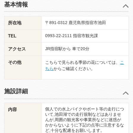
基本情報
所在地
〒891-0312 鹿児島県指宿市池田
TEL
0993-22-2111 指宿市観光課
アクセス
JR指宿駅から 車で20分
その他
こちらで見られる季節の花については、
こ
ちら
からご確認ください。
施設詳細
個人での水上バイクやボート等の走行につ
内容
いて,池田湖での走行規制などはありませ
んが,周囲の観光客や事業所などに迷惑が
かからないように下記の点等に注意するな
ど,十分な配慮をお願いします。