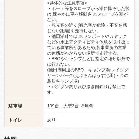
<具体的な注意事項>
・ボート等をスロープから湖に降ろした後
は,速やかに車を移動させ,スロープを塞が
ない。
・観光客の近く(観光客が危険・不安を感
じない距離)を走行しない。
・池田湖畔では,スワンボートやカヤック
などの水上アクティビティ体験を取り扱っ
ている事業所があるため,各事業所の営業
の迷惑がかからない場所で走行する。
・BBQやキャンプなどは指定の場所以外で
は行わない。
(池田湖周辺のBBQ・キャンプ場:レイクグ
リーンパーク(えぷろんはうす池田)・金の
鳥居キャンプ場)
・バクダン釣り及び撒き餌釣りは禁止で
す。
駐車場
109台、大型3台 ※無料
トイレ
あり