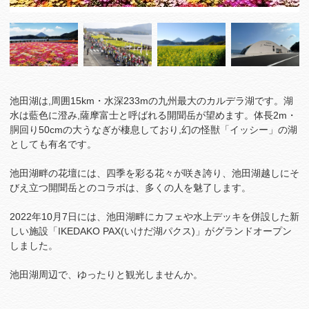
池田湖は,周囲15km・水深233mの九州最大のカルデラ湖です。湖
水は藍色に澄み,薩摩富士と呼ばれる開聞岳が望めます。体長2m・
胴回り50cmの大うなぎが棲息しており,幻の怪獣「イッシー」の湖
としても有名です。
池田湖畔の花壇には、四季を彩る花々が咲き誇り、池田湖越しにそ
びえ立つ開聞岳とのコラボは、多くの人を魅了します。
2022年10月7日には、池田湖畔にカフェや水上デッキを併設した新
しい施設「IKEDAKO PAX(いけだ湖パクス)」がグランドオープン
しました。
池田湖周辺で、ゆったりと観光しませんか。