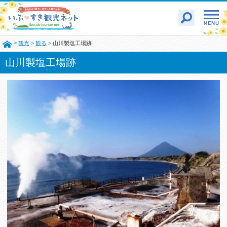
>
観光
>
観る
>
山川製塩工場跡
山川製塩工場跡