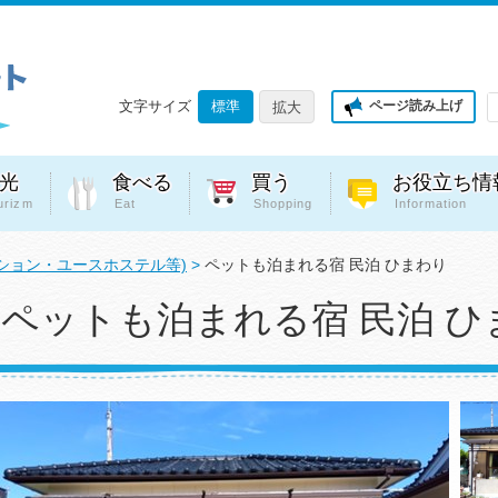
文字サイズ
標準
ページ読み上げ
拡大
光
食べる
買う
お役立ち情
urizm
Eat
Shopping
Information
ション・ユースホステル等)
>
ペットも泊まれる宿 民泊 ひまわり
ペットも泊まれる宿 民泊 ひ