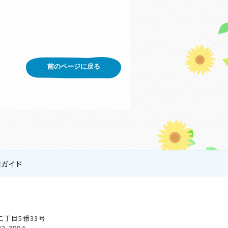
前のページに戻る
用ガイド
会
二丁目5番33号
22-3884