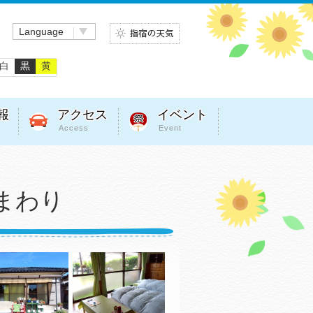
Language
白
黒
黄
報
アクセス
イベント
Access
Event
まわり