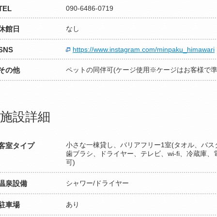
TEL
090-6486-0719
休館日
なし
SNS
https://www.instagram.com/minpaku_himawari
その他
ペットの同伴可(ケージ使用※ケージはお客様で準
施設詳細
小さな一棟貸し、バリアフリー1室(タオル、バス
客室タイプ
歯ブラシ、ドライヤー、テレビ、wi-fi、冷蔵庫
可)
温泉設備
シャワー/ドライヤー
駐車場
あり