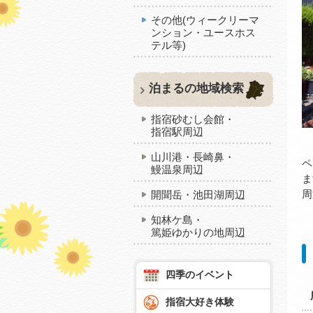
その他(ウィークリーマ
ンション・ユースホス
テル等)
泊まるの地域検索
指宿砂むし会館・
指宿駅周辺
山川港・長崎鼻・
ペ
鰻温泉周辺
ま
周
開聞岳・池田湖周辺
知林ケ島・
篤姫ゆかりの地周辺
四季のイベント
指宿大好き体験