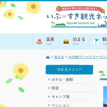
温泉
泊まる
観
Spa
Stay
To
>
泊まる
>
その他(ウィークリーマン
泊まるメニュー
ホテル・旅館
民宿
キャンプ場
ペンション