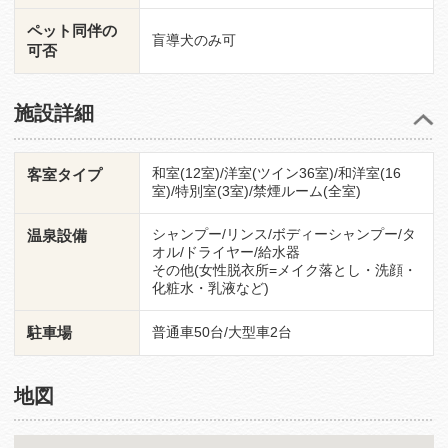
ペット同伴の
盲導犬のみ可
可否
施設詳細
和室(12室)/洋室(ツイン36室)/和洋室(16
客室タイプ
室)/特別室(3室)/禁煙ルーム(全室)
シャンプー/リンス/ボディーシャンプー/タ
温泉設備
オル/ドライヤー/給水器
その他(女性脱衣所=メイク落とし・洗顔・
化粧水・乳液など)
駐車場
普通車50台/大型車2台
地図