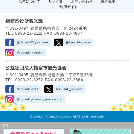
広告について
リンク集
お問い合わせ
協会概要
ご利用ガイド
指宿市役所観光課
〒891-0497 鹿児島県指宿市十町2424番地
TEL 0993-22-2111 FAX 0993-23-4987
@IbusukiCityKankou
@ibusukikankou
@ibusuki_tourism
公益社団法人指宿市観光協会
〒891-0405 鹿児島県指宿市湊二丁目5番33号
TEL 0993-22-3252 FAX 0993-22-3884
@ibusuki.net1
@ibusuki_tourism
@ibusuki_tourism_association
Copyright © Ibusuki tourism net All rights reserved.
PR