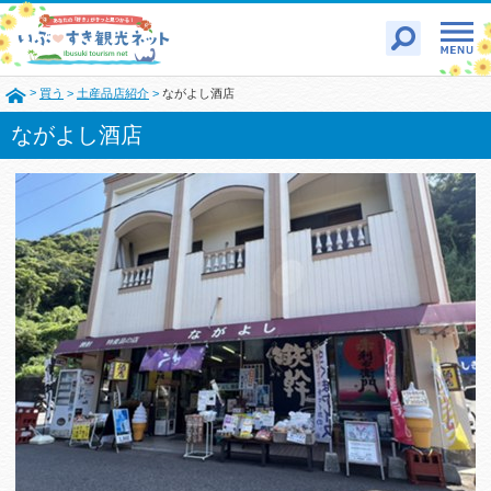
>
買う
>
土産品店紹介
>
ながよし酒店
ながよし酒店